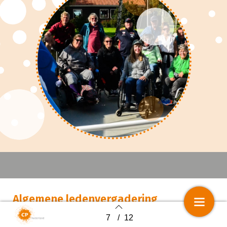
Algemene ledenvergadering
7
/
12
Back to index