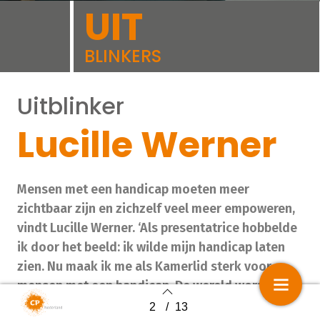
UIT
BLINKERS
Uitblinker
Lucille Werner
Mensen met een handicap moeten meer
zichtbaar zijn en zichzelf veel meer empoweren,
vindt Lucille Werner. ‘Als presentatrice hobbelde
ik door het beeld: ik wilde mijn handicap laten
zien. Nu maak ik me als Kamerlid sterk voor
mensen met een handicap. De wereld wordt
zoveel rijker als iedereen kan meedoen.’
2
/
13
Back to index