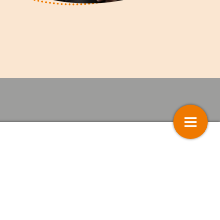
Het panel bespreekt…
5