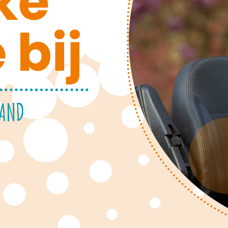
ke
 bij
LAND