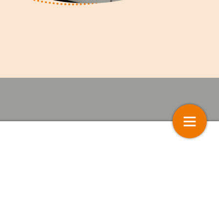
s en vrijwilligers
Fondsen en sponsoren
12