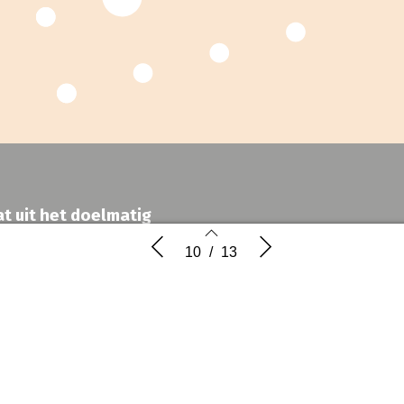
t uit het doelmatig
werkt wordt met een
Financiën
Medewerker
10
/
13
en en uitgaven. In de
toegezegde en ontvangen
nde jaar nieuwe
ijks bestuur en de
 worden deze toegevoegd
10
11