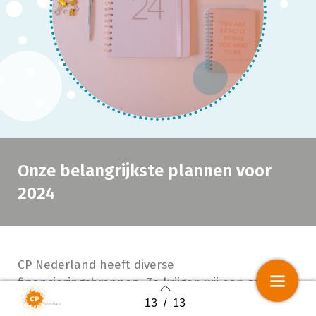
Onze belangrijkste plannen voor
2024
CP Nederland heeft diverse
financieringsbronnen. Zo krijgen wij een subsidie
van het ministerie van VWS om als
13
/
13
Back to index