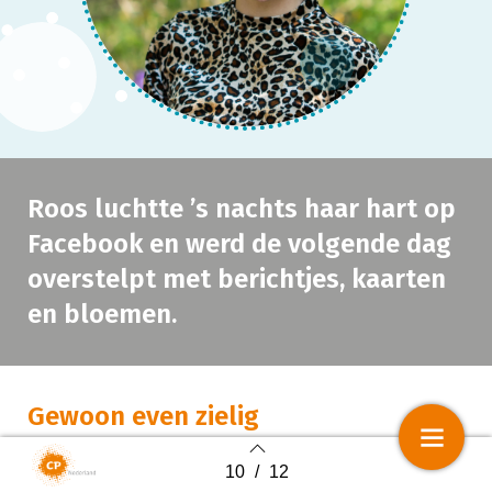
Roos luchtte ’s nachts haar hart op
Facebook en werd de volgende dag
overstelpt met berichtjes, kaarten
en bloemen.
Gewoon even zielig
Ik heb niet vaak zelfmedelijden. Ik vind het een
10
/
12
Back to index