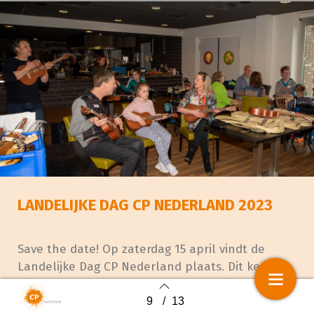
LANDELIJKE DAG CP NEDERLAND 2023
Save the date! Op zaterdag 15 april vindt de
Landelijke Dag CP Nederland plaats. Dit keer in
Nijmegen op de Maartenschool. We zijn druk aan
de slag om weer een mooi programma voor deze
9
/
13
Back to index