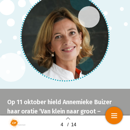
Op 11 oktober hield Annemieke Buizer
haar oratie ‘Van klein naar groot –
perspectieven in de
4
/
14
Back to index