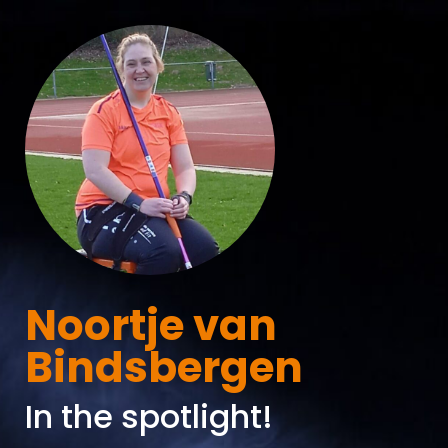
Noortje van
Bindsbergen
In the spotlight!