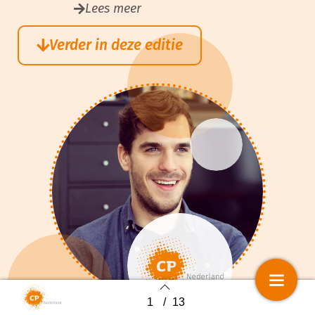
Lees meer
Verder in deze editie
1
/
13
Back to index